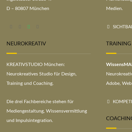
D – 80807 München
Medien.
SICHTBAR
NEUROKREATIV
TRAINING
KREATIVSTUDIO München:
WissensM
Neurokreatives Studio für Design,
Neurokreati
Training und Coaching.
Adobe, Web 
Die drei Fachbereiche stehen für
KOMPETE
Mediengestaltung, Wissensvermittlung
COACHIN
und Impulsintegration.