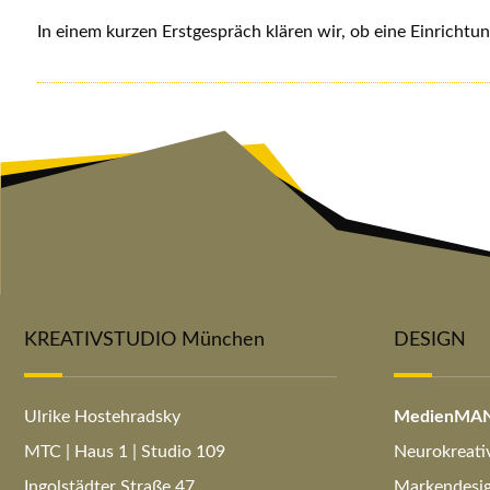
In einem kurzen Erstgespräch klären wir, ob eine Einrichtung
KREATIVSTUDIO München
DESIGN
Ulrike Hostehradsky
MedienMA
MTC | Haus 1 | Studio 109
Neurokreati
Ingolstädter Straße 47
Markendesign