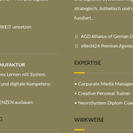
strategisch, ästhetisch und
fundiert.
KEIT umsetzen
AGD Alliance of German D
eRecht24 Premium Agentur
EXPERTISE
ANUFAKTUR
ves Lernen mit System.
und digitale Kompetenz.
• Corporate Media Manage
• Creative Personal Trainer
NZEN ausbauen
• NeuroSystem Diplom Coa
G
WIRKWEISE