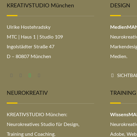
KREATIVSTUDIO München
DESIGN
Ulrike Hostehradsky
MedienMA
MTC | Haus 1 | Studio 109
Neurokreati
Ingolstädter Straße 47
Markendesign
D – 80807 München
Medien.
SICHTBAR
NEUROKREATIV
TRAINING
KREATIVSTUDIO München:
WissensM
Neurokreatives Studio für Design,
Neurokreati
Training und Coaching.
Adobe, Web 